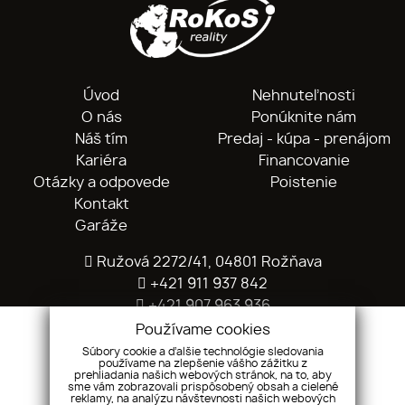
Úvod
Nehnuteľnosti
O nás
Ponúknite nám
Náš tím
Predaj - kúpa - prenájom
Kariéra
Financovanie
Otázky a odpovede
Poistenie
Kontakt
Garáže
Ružová 2272/41, 04801 Rožňava
+421 911 937 842
+421 907 963 936
info@rokos.sk
Používame cookies
Súbory cookie a ďalšie technológie sledovania
používame na zlepšenie vášho zážitku z
prehliadania našich webových stránok, na to, aby
sme vám zobrazovali prispôsobený obsah a cielené
reklamy, na analýzu návštevnosti našich webových