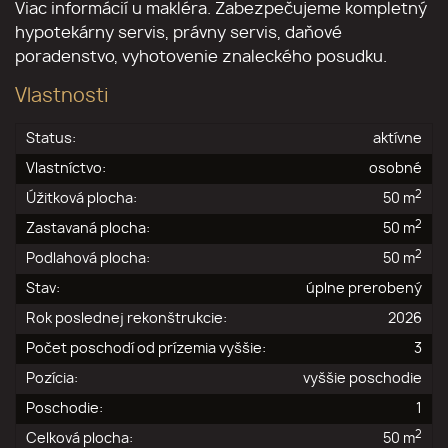
Viac informácií u makléra. Zabezpečujeme kompletný
hypotekárny servis, právny servis, daňové
poradenstvo, vyhotovenie znaleckého posudku.
Vlastnosti
Status:
aktívne
Vlastníctvo:
osobné
2
Úžitková plocha:
50 m
2
Zastavaná plocha:
50 m
2
Podlahová plocha:
50 m
Stav:
úplne prerobený
Rok poslednej rekonštrukcie:
2026
Počet poschodí od prízemia vyššie:
3
Pozícia:
vyššie poschodie
Poschodie:
1
2
Celková plocha:
50 m