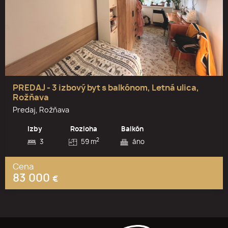
PREDAJ - 3 izbový byt s balkónom, Letná ulica,
Rožňava
Predaj, Rožňava
Izby
Rozloha
Balkón
2
3
59 m
áno
Cena
83 000
€