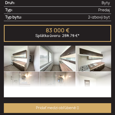
Druh:
Byty
Typ:
Predaj
Typ bytu:
2-izbový byt
83 000 €
Splátka úveru:
286.79 €
*
Zobraziť viac
Pridať medzi obľúbené