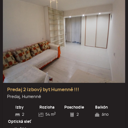
Predaj 2 izbový byt Humenné !!!
Predaj, Humenné
Izby
Rozloha
Poschodie
Balkón
2
2
54 m
2
áno
Optická sieť