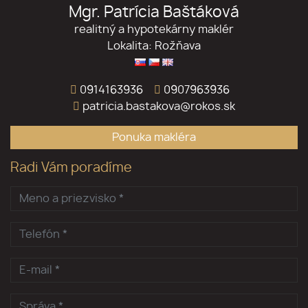
Mgr. Patrícia Baštáková
realitný a hypotekárny maklér
Lokalita: Rožňava
0914163936
0907963936
patricia.bastakova@rokos.sk
Ponuka makléra
Radi Vám poradíme