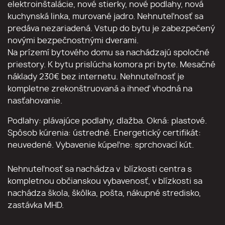
elektroinštalácie, nové stierky, nové podlahy, nová
kuchynská linka, murované jadro. Nehnuteľnosť sa
predáva nezariadená. Vstup do bytu je zabezpečený
novými bezpečnostnými dverami.
Na prízemí bytového domu sa nachádzajú spoločné
priestory. K bytu prislúcha komora pri byte. Mesačné
náklady 230€ bez internetu. Nehnuteľnosť je
kompletne zrekonštruovaná a ihneď vhodná na
nasťahovanie.
Podlahy: plávajúce podlahy, dlažba. Okná: plastové.
Spôsob kúrenia: ústredné. Energetický certifikát:
neuvedené. Vybavenie kúpeľne: sprchovací kút.
Nehnuteľnosť sa nachádza v blízkosti centra s
kompletnou občianskou vybavenosť, v blízkosti sa
nachádza škola, škôlka, pošta, nákupné stredisko,
zastávka MHD.