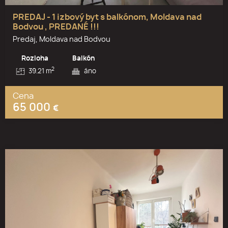
PREDAJ - 1 izbový byt s balkónom, Moldava nad
Bodvou , PREDANÉ !!!
Predaj, Moldava nad Bodvou
Rozloha
Balkón
2
39.21 m
áno
Cena
65 000
€