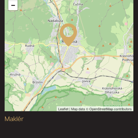
−
Leaflet
| Map data ©
OpenStreetMap
contributors
Maklér