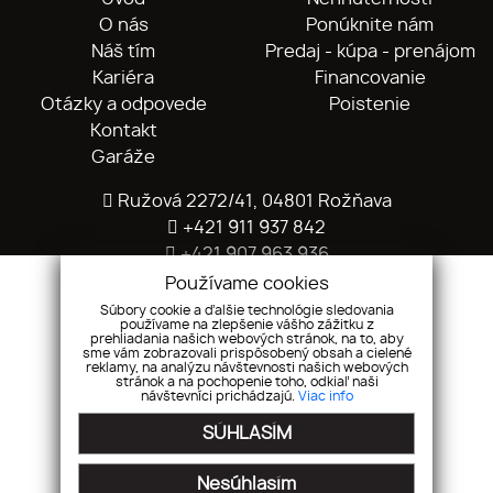
O nás
Ponúknite nám
Náš tím
Predaj - kúpa - prenájom
Kariéra
Financovanie
Otázky a odpovede
Poistenie
Kontakt
Garáže
Ružová 2272/41, 04801 Rožňava
+421 911 937 842
+421 907 963 936
info@rokos.sk
Používame cookies
Súbory cookie a ďalšie technológie sledovania
používame na zlepšenie vášho zážitku z
prehliadania našich webových stránok, na to, aby
sme vám zobrazovali prispôsobený obsah a cielené
reklamy, na analýzu návštevnosti našich webových
stránok a na pochopenie toho, odkiaľ naši
návštevníci prichádzajú.
Viac info
SÚHLASÍM
Pridajte si nás
Nesúhlasím