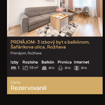
PRENÁJOM- 3 izbový byt s balkónom,
Šafárikova ulica, Rožňava
Prenájom, Rožňava
Izby
Rozloha
Balkón
Pivnica
Internet
2
3
59 m
áno
áno
áno
Cena
Rezervované