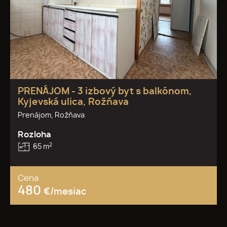
PRENÁJOM - 3 izbový byt s balkónom,
Kyjevská ulica, Rožňava
Prenájom, Rožňava
Rozloha
2
65 m
Cena
480
€/mesiac