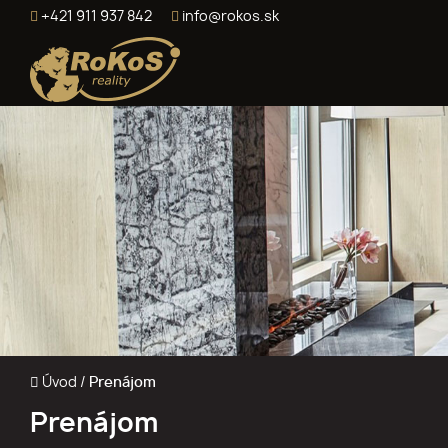
+421 911 937 842
info@rokos.sk
Úvod
/
Prenájom
Prenájom