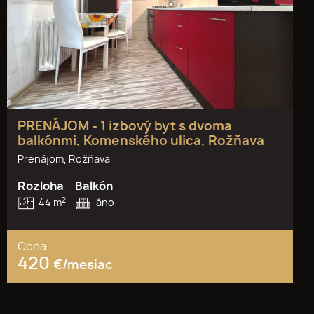
PRENÁJOM - 1 izbový byt s dvoma
balkónmi, Komenského ulica, Rožňava
Prenájom, Rožňava
Rozloha
Balkón
2
44 m
áno
Cena
420
€/mesiac