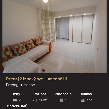
Predaj 2 izbový byt Humenné !!!
Predaj, Humenné
Izby
Rozloha
Poschodie
Balkón
2
2
54 m
2
áno
Optická sieť