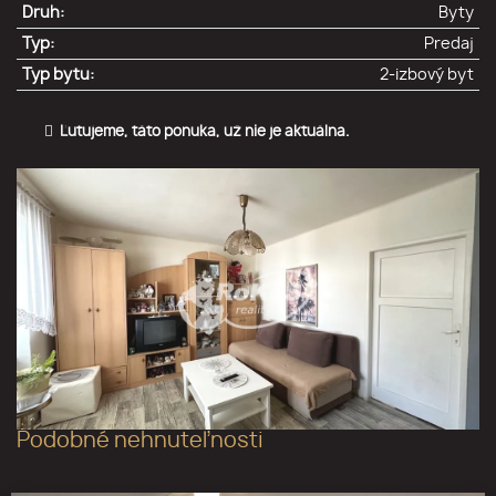
Druh:
Byty
Typ:
Predaj
Typ bytu:
2-izbový byt
Ľutujeme, táto ponuka, už nie je aktuálna.
Podobné nehnuteľnosti