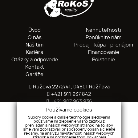
Úvod
Nehnuteľnosti
O nás
Ponúknite nám
Náš tím
Predaj - kúpa - prenájom
Kariéra
Financovanie
Otázky a odpovede
Poistenie
Kontakt
Garáže
Ružová 2272/41, 04801 Rožňava
+421 911 937 842
+421 907 963 936
info@rokos.sk
Používame cookies
Súbory cookie a ďalšie technológie sledovania
používame na zlepšenie vášho zážitku z
prehliadania našich webových stránok, na to, aby
sme vám zobrazovali prispôsobený obsah a cielené
reklamy, na analýzu návštevnosti našich webových
stránok a na pochopenie toho, odkiaľ naši