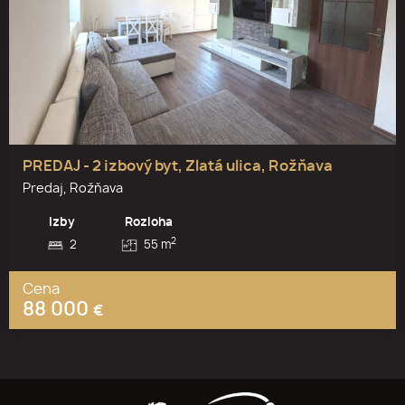
PREDAJ - 2 izbový byt, Zlatá ulica, Rožňava
Predaj, Rožňava
Izby
Rozloha
2
2
55 m
Cena
88 000
€