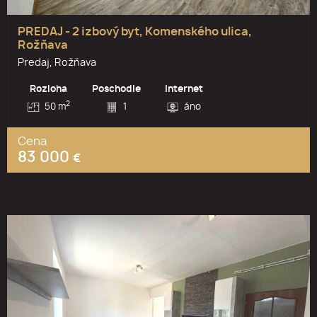
PREDAJ - 2 izbový byt, Komenského ulica,
Rožňava
Predaj, Rožňava
Rozloha
Poschodie
Internet
2
50 m
1
áno
Cena
83 000
€