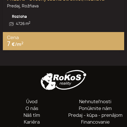
Predaj, Rožňava
Rozloha
2
4726 m
Cena
7
2
€/m
Úvod
Nehnuteľnosti
O nás
Ponúknite nám
Náš tím
Predaj - kúpa - prenájom
Kariéra
Financovanie