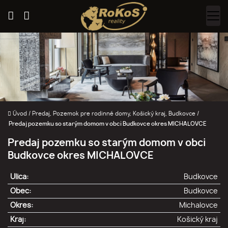
Úvod
/
Predaj, Pozemok pre rodinné domy, Košický kraj, Budkovce
/
Predaj pozemku so starým domom v obci Budkovce okres MICHALOVCE
Predaj pozemku so starým domom v obci
Budkovce okres MICHALOVCE
Ulica:
Budkovce
Obec:
Budkovce
Okres:
Michalovce
Kraj:
Košický kraj