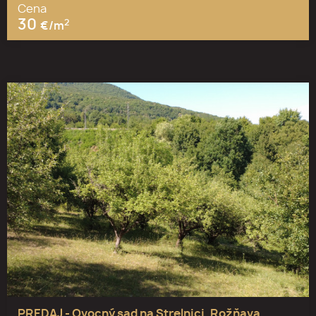
Cena
30
2
€/m
PREDAJ - Ovocný sad na Strelnici, Rožňava