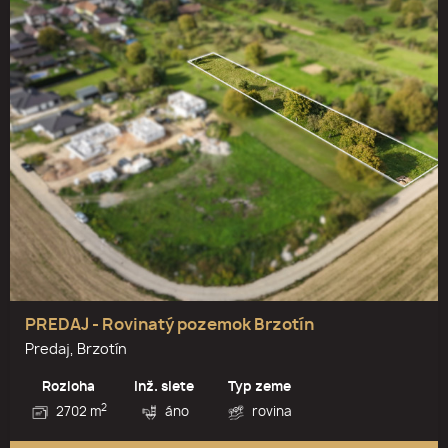
PREDAJ - Rovinatý pozemok Brzotín
Predaj, Brzotín
Rozloha
Inž. siete
Typ zeme
2
2702 m
áno
rovina